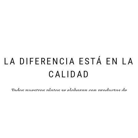
LA DIFERENCIA ESTÁ EN LA
CALIDAD
Todos nuestros platos se elaboran con productos de
primerísima calidad.
Todas nuestras elaboraciones incluyen, además, el arte y
el cariño de nuestra chef, Camelia.
Detrás de todos nuestros platos, están el talento y el amor
por la cocina.