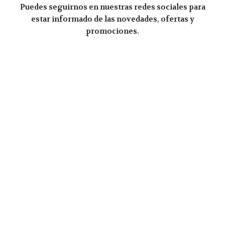
Puedes seguirnos en nuestras redes sociales para
estar informado de las novedades, ofertas y
promociones.
Mensajes y contacto telefónico
Teléfonos
625 64 54 27 (Whatsapp)
‎930 31 53 56